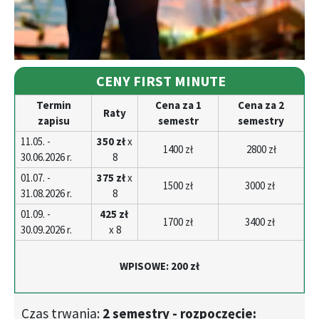
CENY FIRST MINUTE
Termin
Cena za 1
Cena za 2
Raty
zapisu
semestr
semestry
11.05. -
350 zł
x
1400 zł
2800 zł
30.06.2026 r.
8
01.07. -
375 zł
x
1500 zł
3000 zł
31.08.2026 r.
8
01.09. -
425 zł
1700 zł
3400 zł
30.09.2026 r.
x 8
WPISOWE:
200 zł
Czas trwania:
2 semestry - rozpoczęcie: