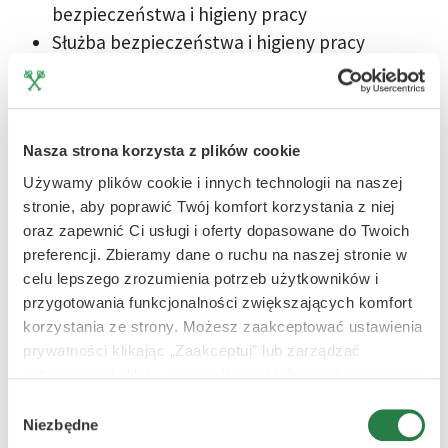
bezpieczeństwa i higieny pracy
Służba bezpieczeństwa i higieny pracy
Zarządzanie systemami bezpieczeństwa i
higieny pracy
Szkolenia BHP - Metodyka nauczania i
Nasza strona korzysta z plików cookie
dydaktyka prowadzenia szkoleń w zakresie
BHP
Używamy plików cookie i innych technologii na naszej
stronie, aby poprawić Twój komfort korzystania z niej
Profilaktyczna ochrona zdrowia
oraz zapewnić Ci usługi i oferty dopasowane do Twoich
Ergonomia w procesie pracy
preferencji. Zbieramy dane o ruchu na naszej stronie w
Organizacja pracy
celu lepszego zrozumienia potrzeb użytkowników i
Pierwsza pomoc przedmedyczna w zakładzie
przygotowania funkcjonalności zwiększających komfort
pracy
korzystania ze strony. Możesz zaakceptować ustawienia
Ocena ryzyka zawodowego w systemie
prywatności klikając „Zaakceptuj” lub zarządzać
ustawieniami plików cookie. Więcej informacji znajdziesz
zarządzania BHP
w Polityce Prywatności.
Wypadki przy pracy i choroby zawodowe
Wybór
Niezbędne
zgody
Świadczenia związane z BHP