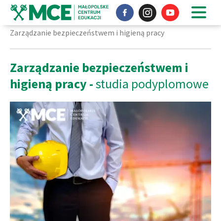
Nasz profil na Facebook'u
Instagram
Nasz profil 
Strona główna
Studia podyplomowe
Kierunki studiów
Zarządzanie bezpieczeństwem i higieną pracy
Zarządzanie bezpieczeństwem i
higieną pracy -
studia podyplomowe