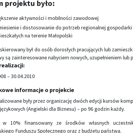
m projektu było:
ększenie aktywności i mobilności zawodowej
niesienie i dostosowanie do potrzeb regionalnej gospodarki k
ieszkałych na terenie Małopolski
 skierowany był do osób dorosłych pracujących lub zamieszka
ywy są zainteresowane nabyciem nowych, uzupełnieniem lub p
ealizacji:
008 – 30.04.2010
owe informacje o projekcie
ealizowane były przez organizację dwóch edycji kursów kom
językowych (Angielski dla Biznesu) – po 96 godzin każdy.
t w 10% finansowany ze środków własnych uczest
skiego Funduszu Społecznego oraz z budżetu państwa.