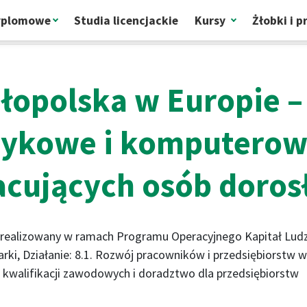
yplomowe
Studia licencjackie
Kursy
Żłobki i 
ie – kursy językowe i komputerowe dla pracujących osób dorosłyc
łopolska w Europie –
zykowe i komputerow
acujących osób doros
 realizowany w ramach Programu Operacyjnego Kapitał Ludzki
rki, Działanie: 8.1. Rozwój pracowników i przedsiębiorstw w 
 kwalifikacji zawodowych i doradztwo dla przedsiębior