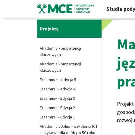
Studia pod
Strona główna
Projekty
Małopolska w Europ
Projekty
Ma
Akademia kompetencji
kluczowych II
ję
Akademia kompetencji
kluczowych
pr
Erasmus + - edycja 5
Erasmus+ - edycja 4
Erasmus+ - Edycja 3
Projekt
Erasmus+ - Edycja 2
gospoda
Erasmus+ - Edycja 1
rozwoju
Akademia 50plus – szkolenia ICT
i językowe dla osób po 50 roku