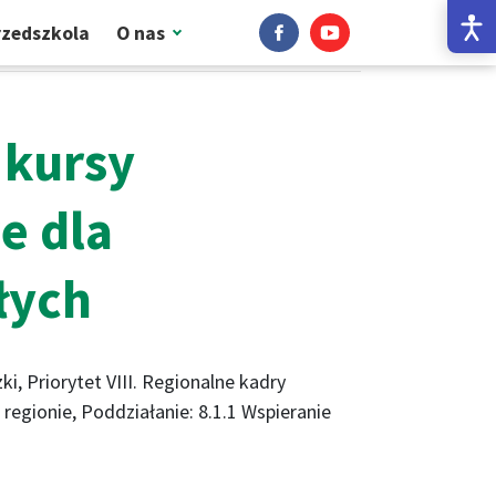
Nasz profil na Facebook'u
Nasz profil na Yout
przedszkola
O nas
h
 kursy
e dla
łych
, Priorytet VIII. Regionalne kadry
regionie, Poddziałanie: 8.1.1 Wspieranie
stw