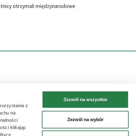
stnicy otrzymali międzynarodowe
i
dzwoń!
Zezwól na wszystkie
korzystania z
ruchu na
Zezwól na wybór
onalności
ści klikając
lityce