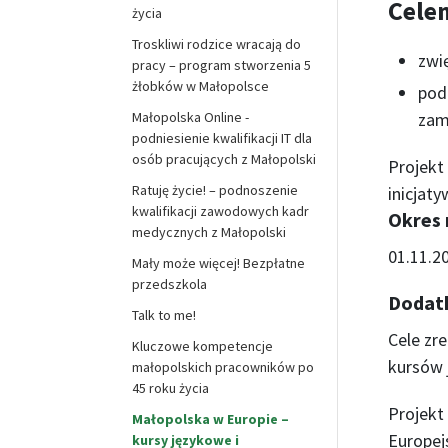
Cele
życia
Troskliwi rodzice wracają do
zwi
pracy – program stworzenia 5
żłobków w Małopolsce
pod
Małopolska Online -
zam
podniesienie kwalifikacji IT dla
osób pracujących z Małopolski
Projekt
Ratuję życie! – podnoszenie
inicjat
kwalifikacji zawodowych kadr
Okres r
medycznych z Małopolski
01.11.2
Mały może więcej! Bezpłatne
przedszkola
Dodatk
Talk to me!
Cele zr
Kluczowe kompetencje
kursów 
małopolskich pracowników po
45 roku życia
Projek
Małopolska w Europie –
Europej
kursy językowe i