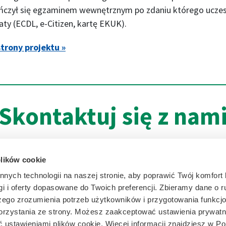
ńczył się egzaminem wewnętrznym po zdaniu którego ucze
aty (ECDL, e-Citizen, kartę EKUK).
strony projektu »
Skontaktuj się z nam
pytania dotyczące naszej oferty? Zostaw nam wiadomość lub za
plików cookie
nnych technologii na naszej stronie, aby poprawić Twój komfort 
Kontakt z nami
gi i oferty dopasowane do Twoich preferencji. Zbieramy dane o 
szego zrozumienia potrzeb użytkowników i przygotowania funkcj
rzystania ze strony. Możesz zaakceptować ustawienia prywatno
 ustawieniami plików cookie. Więcej informacji znajdziesz w Po